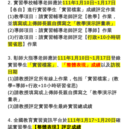
2.
實習學校輔導老師應於
111年1月10日~1月17日
【各自】
進行實習學生「實習檔案」成績評定作業
(1)
教學項目：請實習輔導老師評定【教學】作業，
並
填寫或上傳師長親自撰寫之「教學演示評量表」
(2)
導師項目：請實習輔導老師
評定【導師】作業
(3)
行政項目：請實習輔導老師評定【
行政+10小時研
習省思
】作業
3. 彰師大
指導老師應於
111年1月10日~1月17日
登錄
實習學生
「實習檔案」
、
「整體表現」成績
以及
訪視
日期
(1)請教授評定所有線上作業，包括「實習檔案」(教
學+導師+行政+10小時研習省思)
(2)請教授填寫或上傳師長親自撰寫之「教學演示評
量表」
(3)請教授評定實習學生
最終實習總成績
4. 全國教育實習資訊平台於
111年1月17~1月20日
確
認實習學生
【整體表現】評定成績