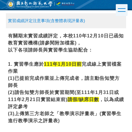
跳
到
主
實習成績評定注意事項(含整體表現評量表)
要
內
容
有關期末實習成績評定，本校110年12月10日已函知
區
教育實習機構(請參閱附加檔案)，
以下各項請師長與實習學生協助配合：
1.
實習學生應於
111年1月10日前
完成線上實習檔案
作業
(1)
已提前完成作業並上傳完成者，請主動告知雙方
師長
(2)請
告知雙方師長於實習期間(至111年1月31日或
111年2月21日實習結束前)
請假/缺席日數
，
以為成績
評定參考
(3)上傳
第三方老師之「教學演示評量表」(實習學生
進行教學演示之評量表)