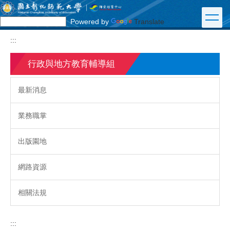
跳
到
Powered by
Translate
主
要
:::
內
容
行政與地方教育輔導組
區
最新消息
業務職掌
出版園地
網路資源
相關法規
:::