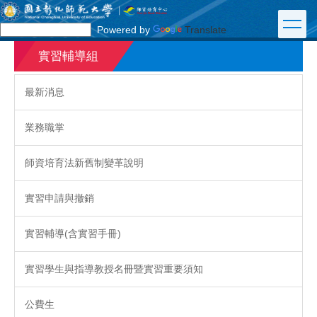
跳
到
Powered by
Translate
主
要
實習輔導組
內
容
最新消息
區
業務職掌
師資培育法新舊制變革說明
實習申請與撤銷
實習輔導(含實習手冊)
實習學生與指導教授名冊暨實習重要須知
公費生