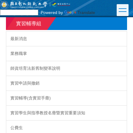
跳
到
Powered by
Translate
主
要
實習輔導組
內
容
最新消息
區
業務職掌
師資培育法新舊制變革說明
實習申請與撤銷
實習輔導(含實習手冊)
實習學生與指導教授名冊暨實習重要須知
公費生