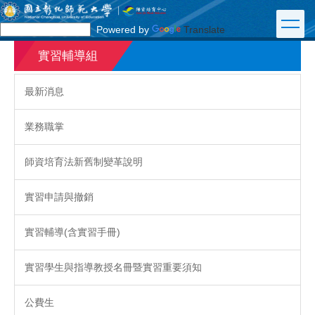
跳
到
Powered by
Translate
主
要
實習輔導組
內
容
最新消息
區
業務職掌
師資培育法新舊制變革說明
實習申請與撤銷
實習輔導(含實習手冊)
實習學生與指導教授名冊暨實習重要須知
公費生