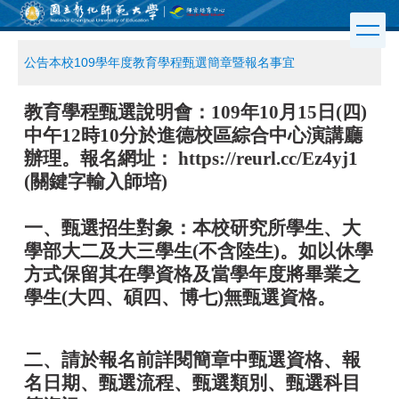
跳
到
主
公告本校109學年度教育學程甄選簡章暨報名事宜
要
內
容
教育學程甄選說明會：109年10月15日(四)
區
中午12時10分於進德校區綜合中心演講廳
辦理。報名網址：
https://reurl.cc/Ez4yj1
(關鍵字輸入師培)
一、甄選招生對象：本校研究所學生、大
學部大二及大三學生(不含陸生)。如以休學
方式保留其在學資格及當學年度將畢業之
學生(大四、碩四、博七)無甄選資格。
二、請於報名前詳閱簡章中甄選資格、報
名日期、甄選流程、甄選類別、甄選科目