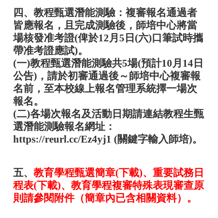
四、教程甄選潛能測驗：複審報名通過者
皆應報名，且完成測驗後，師培中心將當
場核發准考證(俾於12月5日(六)口筆試時攜
帶准考證應試)。
(一)教程甄選潛能測驗共5場(預計10月14日
公告)，請於初審通過後～師培中心複審報
名前，至本校線上報名管理系統擇一場次
報名。
(二)各場次報名及活動日期請連結教程生甄
選潛能測驗報名網址：
https://reurl.cc/Ez4yj1
(關鍵字輸入師培)。
五、
教育學程甄選簡章(下載)
、
重要試務日
程表(下載)
、教育學程複審特殊表現審查原
則請參閱附件（簡章內已含相關資料）。