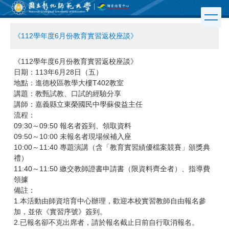
跳
到
主
《112學年度6月份教育實習返校座談》
要
內
容
《112學年度6月份教育實習返校座談》
區
日期：113年6月28日（五）
地點：進德校區教學大樓T402教室
講題：教甄試教、口試的經驗分享
講師：嘉義縣立東榮國民中學蘇俊益主任
流程：
09:30～09:50 報名者簽到、領取資料
09:50～10:00 未報名者現場候補入座
10:00～11:40 專題演講（含「教育實習績優檔案競賽」頒獎典
禮）
11:40～11:50 繳交教師證書申請書（限資料齊全者）、指導費
領據
備註：
1.本活動由師資培育中心辦理，歡迎本校實習教師自由報名參
加，並依《實習序號》簽到。
2.已報名卻不克出席者，請於報名截止日前自行取消報名。