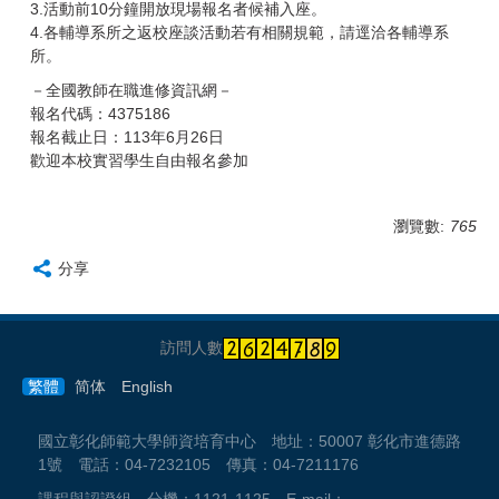
3.活動前10分鐘開放現場報名者候補入座。
4.各輔導系所之返校座談活動若有相關規範，請逕洽各輔導系
所。
－全國教師在職進修資訊網－
報名代碼：4375186
報名截止日：113年6月26日
歡迎本校實習學生自由報名參加
瀏覽數:
765
分享
訪問人數
繁體
简体
English
國立彰化師範大學師資培育中心 地址：50007 彰化市進德路
1號 電話：04-7232105 傳真：04-7211176
課程與認證組 分機：1121-1125 E-mail：