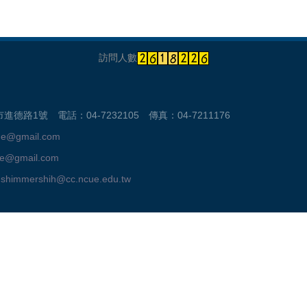
訪問人數
路1號 電話：04-7232105 傳真：04-7211176
ue@gmail.com
ue@gmail.com
：
shimmershih@cc.ncue.edu.tw