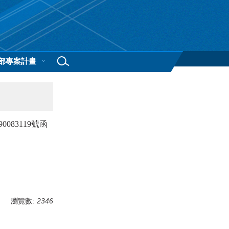
部專案計畫
083119號函
瀏覽數:
2346