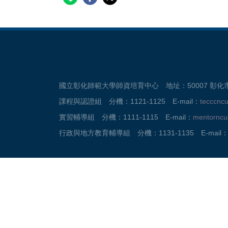
國立彰化師範大學師資培育中心 地址：50007 彰化市進德
課程與認證組 分機：1121-1125 E-mail：
tecccnc
實習輔導組 分機：1111-1115 E-mail：
mentornc
行政與地方教育輔導組 分機：1131-1135 E-mail