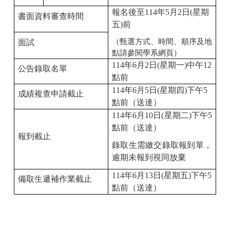
報名後至
114
年
5
月
2
日
(
星期
書面資料審查時間
五
)
前
（甄選方式、時間、順序及地
面試
點請參閱學系網頁）
114
年
6
月
2
日
(
星期一
)
中午
12
公告錄取名單
點前
114
年
6
月
5
日
(
星期四
)
下午
5
成績複查申請截止
點前（送達）
114
年
6
月
10
日
(
星期二
)
下午
5
點前（送達）
報到截止
錄取生需繳交錄取報到單，
逾期未報到視同放棄
114
年
6
月
13
日
(
星期五
)
下午
5
備取生遞補作業截止
點前（送達）