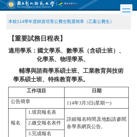
跳
到
主
本校114學年度師資培育公費生甄選簡章（乙案公費生）
要
內
容
【重要試務日程表】
區
適用學系：國文學系、數學系（含碩士班）、
化學系、物理學系、
輔導與諮商學系碩士班、工業教育與技術
學系碩士班、特殊教育學系。
工作項目
日期
公告簡章
114
年
3
月
3
日
(
星期一
)
1.
填寫報名表
詳細報名時間及地點請參閱
報名
2.
繳交報名表件
各學系網頁公告。
3.
完成報名