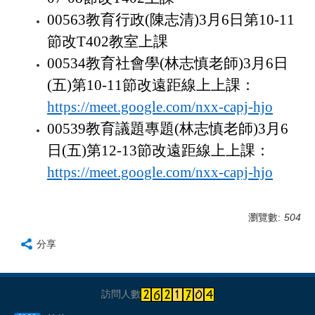
00563
教育行政(陳志清)3月6日第10-11
節改T402教室上課
00534
教育社會學(林志慎老師)3月6日
(五)第10-11節改遠距線上上課：
https://meet.google.com/nxx-capj-hjo
00539
教育議題專題
(
林志慎老師
)3
月
6
日
(
五
)
第
12-13
節改遠距線上上課：
https://meet.google.com/nxx-capj-hjo
瀏覽數:
504
分享
訪問人數