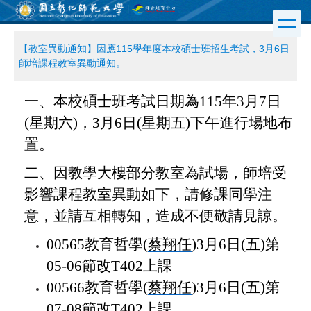
跳
到
主
【教室異動通知】因應115學年度本校碩士班招生考試，3月6日
要
師培課程教室異動通知。
內
容
區
一、本校碩士班考試日期為115年3月7日
(星期六)，3月6日(星期五)下午進行場地布
置。
二、因教學大樓部分教室為試場，師培受
影響課程教室異動如下，請修課同學注
意，並請互相轉知，造成不便敬請見諒。
00565
教育哲學(
蔡翔任
)3月6日(五)第
05-06節改T402上課
00566
教育哲學(
蔡翔任
)3月6日(五)第
07-08節改T402上課