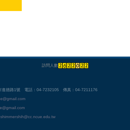
訪問人數
路1號 電話：04-7232105 傳真：04-7211176
ue@gmail.com
ue@gmail.com
：
shimmershih@cc.ncue.edu.tw