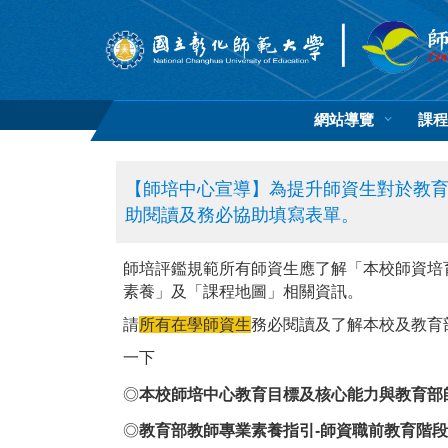
跳
到
主
要
內
容
網站導覽
課程
區
【師培中心宣導】為提升師資生對於教
助閱讀及務必協助填寫表單。
師培評鑑規範所有師資生應了解「本校師資培
素養」及「課程地圖」相關資訊。
請
所有在學師資生
務必閱讀及了解本校及教育
一下
◎
本校師培中心教育目標及核心能力與教育部
◎
教育部教師專業素養指引-師資職前教育階段(