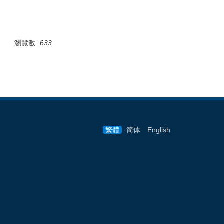
瀏覽數:
633
繁體
简体
English