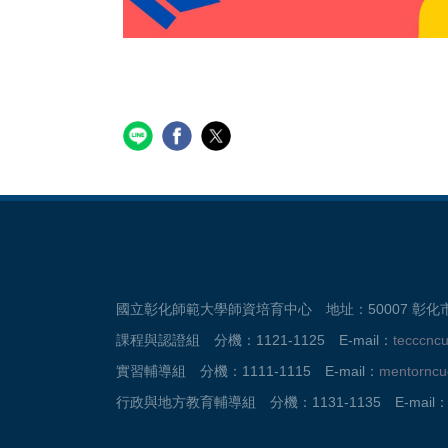
國立彰化師範大學師資培育中心 地址：50007 彰化市進德
課程與認證組 分機：1121-1125 E-mail：
tecccnc
實習輔導組 分機：1111-1115 E-mail：
mentornc
行政與地方教育輔導組 分機：1131-1135 E-mail