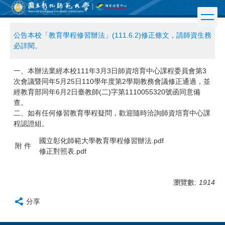
跳
到
主
公告本校「教育學程修習辦法」(111.6.2)修正條文，請師資生務
要
必詳閱。
內
容
區
一、本辦法業經本校111年3月3日師資培育中心課程委員會第3
次會議暨同年5月25日110學年度第2學期教務會議修正通過，並
經教育部同年6月2日臺教師(二)字第1110055320號函同意備
查。
二、如有任何修習教育學程疑問，歡迎隨時洽詢師資培育中心課
程認證組。
國立彰化師範大學教育學程修習辦法.pdf
附 件
修正對照表.pdf
瀏覽數:
1914
分享