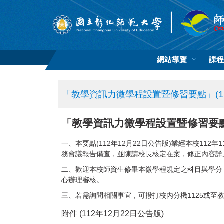
跳
到
主
要
內
容
網站導覽
課程
區
「教學資訊力微學程設置暨修習要點」(11
「教學資訊力微學程設置暨修習要點」
一、本要點(112年12月22日公告版)業經本校112
務會議報告備查，並陳請校長核定在案，修正內容詳
二、歡迎本校師資生修畢本微學程規定之科目與學分
心辦理審核。
三、若需詢問相關事宜，可撥打校內分機1125或至教
附件 (112年12月22日公告版)