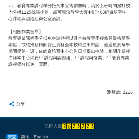
四、教育專業課程學分抵免事宜需聯繫時，請於上班時間撥打校
內分機1125找張小姐，或可親洽教學大樓4樓T408師資培育中
心課程與認證組辦公室洽詢。
【相關作業宣導】
教育專業課程學分抵免申請時程以具本校教育學程修習資格當學
期起，或核准移轉師資生資格至本校時提出申請，最遲應於每學
期開學第一週，依師資培育中心公告日期提出申請，相關作業程
序詳
本中心網頁/「課程與認證組」/「課程與修業」/「教育專業
課程學分抵免」頁面
。
瀏覽數:
1126
分享
訪問人數
繁體
简体
English