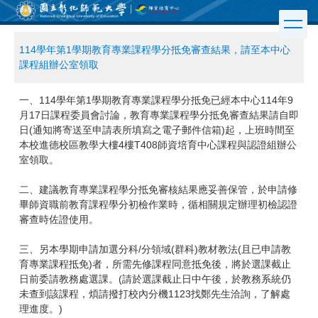
跳
到
主
114學年第1學期教育專業課程學分抵免審查結果，請至本中心
要
課程組辦公室領取
內
容
區
一、114學年第1學期教育專業課程學分抵免已經本中心114年9
月17日課程委員會討論，教育專業課程學分抵免審查結果請自即
日(通知將寄送至申請表所填寫之電子郵件信箱)起，上班時間至
本校進德校區教學大樓4樓T408師資培育中心課程與認證組辦公
室領取。
二、建議教育專業課程學分抵免審核結果應妥善保管，於申請修
畢師資職前教育課程學分初檢作業時，循相關規定辦理初檢認證
審查時佐證使用。
三、另本學期申請加選分科/分領域(群科)教材教法(且已申請教
育專業課程抵免)者，所需先修課程同意抵免後，將於選課截止
日前委請教務處選課。(請於選課截止日中午後，於教務系統仍
未查到該課程，煩請撥打校內分機1123找鄭先生洽詢，了解處
理進度。)