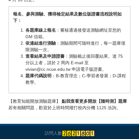
報名、參與測驗、獲得檢定結果及數位版證書流程說明如
下：
各題庫線上報名
：審核通過後發送測驗網址至您的
GM 信箱。
依連結進行測驗
：測驗期間可隨時進行，每一題庫僅
限測驗一次。
查看結果及申請證書
：測驗截止後回覆結果。達 75
分以上者，請於 2 周內 E-mail 至
vivian@cc.ncue.edu.tw 申請電子版證書。
題庫代碼說明
：B-教育理念；C-學習者發展；D-課程
教學。
【教育知能開放測驗題庫】
點我查看更多開放【隨時測】題庫
若有相關問題，歡迎於上班時間撥打校內分機 1125 洽詢。
訪問人數