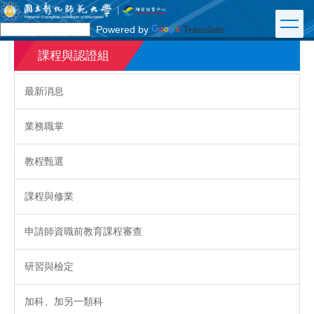
跳
到
Powered by
Translate
主
要
課程與認證組
內
容
最新消息
區
業務職掌
教程甄選
課程與修業
申請師資職前教育課程審查
研習與檢定
加科、加另一類科