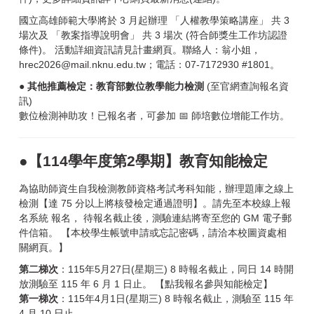
國立高雄師範大學將於 3 月起辦理
「人權教學策略講座」
共 3
場次及
「教案指導說明會」
共 3 場次 (符合師獎生工作坊認證
條件)。
活動詳細資訊請見計畫網頁
。聯絡人：翁小姐，
hrec2026@mail.nknu.edu.tw；電話：07-7172930 #1801。
● 其他推薦檢定：教育部數位教學能力檢測
(至官網查詢報名資
訊)
數位檢測神助攻！已報名者，可參加
📅 師培數位增能工作坊
。
●【114學年度第2學期】教育知能檢定
為協助師資生自我檢測教師資格考試考科知能，辦理題庫之線上
檢測【達 75 分以上將核發檢定通過證明】。請先至本校線上報
名系統
報名
， 待報名截止後，測驗連結將寄至您的 GM 電子郵
件信箱。
【本校學生帳號申請或忘記密碼，請洽本校圖資處相
關網頁。】
第二梯次
：115年5月27日(星期三) 8 時報名截止，同日 14 時開
放測驗至 115 年 6 月 1 日止。
【點我報名參與知能檢定】
第一梯次
：115年4月1日(星期三) 8 時報名截止，測驗至 115 年
4 月 10 日止。