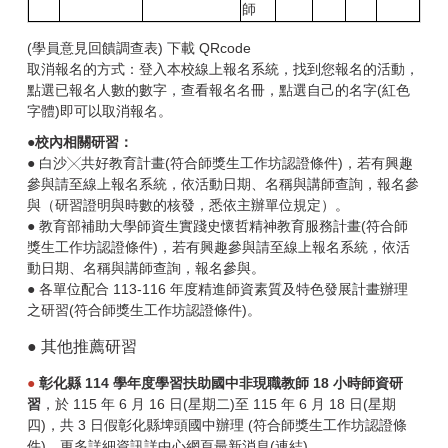
師
(學員意見回饋調查表)
下載 QRcode
取消報名的方式：登入本校線上報名系統，找到您報名的活動，
點選已報名人數的數字，查看報名名冊，點選自己的名字(紅色
字體)即可以取消報名。
●校內相關研習：
●
白沙╳共好教育計畫(符合師獎生工作坊認證條件)，若有興趣
參與請至線上報名系統
，依活動日期、名稱與講師查詢，報名參
與（研習證明與時數的核發，悉依主辦單位規定）。
●
教育部補助大學師資生實踐史懷哲精神教育服務計畫(符合師
獎生工作坊認證條件)，若有興趣參與請至線上報名系統
，依活
動日期、名稱與講師查詢，報名參與。
● 各單位配合 113-116 年度精進師資素質及特色發展計畫辦理
之研習(符合師獎生工作坊認證條件)。
● 其他推薦研習
●
彰化縣 114 學年度學習扶助國中非現職教師 18 小時師資研
習
，於 115 年 6 月 16 日(星期二)至 115 年 6 月 18 日(星期
四)，共 3 日假彰化縣埤頭國中辦理 (符合師獎生工作坊認證條
件)，更多詳細資訊詳中心網頁最新消息(連結)。