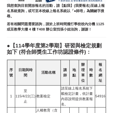
我想查詢目前開放報名的活動，請
【點我】
(我要報名)
至線上報
名系統查詢，或可至本校線上報名系統以「●師培」為關鍵字搜
尋。
若有相關問題需要諮詢，請於上班時間撥打學校校內分機 1125
或至教學大樓 4 樓 T408 辦公室找張小姐洽詢，謝謝！
●【114學年度第2學期】研習與檢定規劃
如下 (符合師獎生工作坊認證條件)：
辦
報
序
日期與時
講
地
理
時
名
活動名稱
號
間
師
點
單
數
網
位
址
請至線上報名系統下
至
載檢定計畫，依計畫
1
115/4/22(三)
教案檢定
54916
內容說明提供教案報
止
名。
人權教育（含