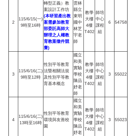
轉型正義）教
雲林
案設計工作坊
縣立
教學
師培
(本研習產出教
東明
115/6/15(一)
大樓
中心
2
案需參加教育
國中
6
54758
9時至16時
4樓
課程
部委託高師大
林芝
T402
組
辦理之人權教
宇老
育教案徵件競
師
賽)
國立
和美
性別平等教育
教學
師培
實驗
115/6/16(二)
法暨相關法規
大樓
中心
3
學校
3
55022
9時至12時
及性別平等教
4樓
課程
陳品
育基本概念
T402
組
妤老
師
國立
和美
教學
師培
性別平等教育
實驗
115/6/16(二)
大樓
中心
4
環境與友善校
學校
3
55023
13時至16時
4樓
課程
園
陳品
T402
組
妤老