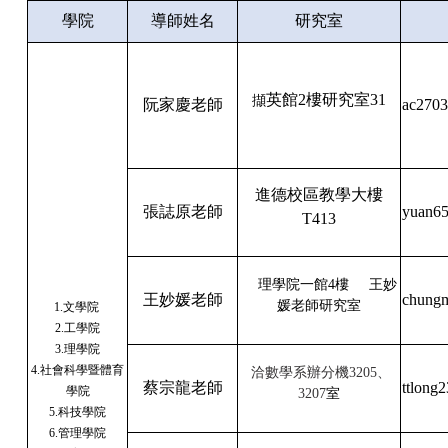
學院
導師姓名
研究室
英館2樓研究室31
擷
阮家慶老師
ac2703
進德校區教學大樓
張誌原老師
yuan65
T413
理學院一館4樓
王妙
王妙媛老師
chungm
媛老師研究室
1.文學院
2.工學院
3.理學院
4.社會科學暨體育
洽數學系辦分機3205、
蔡宗龍老師
ttlong
學院
3207
室
5.科技學院
6.管理學院