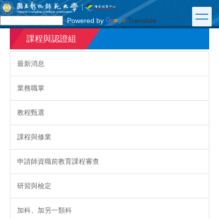
跳
到
Powered by
Translate
主
要
課程與認證組
內
容
最新消息
區
業務職掌
教程甄選
課程與修業
申請師資職前教育課程審查
研習與檢定
加科、加另一類科