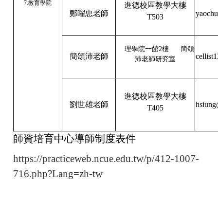
7.教育學院
進德校區教學大樓
鄭曜忠老師
yaochu
T503
理學院一館2樓 簡頌
簡頌沛老師
cellis
沛
老師研究室
進德校區教學大樓
劉世雄老師
hsiung
T405
師資培育中心導師制度表件
https://practiceweb.ncue.edu.tw/p/412-1007-
716.php?Lang=zh-tw