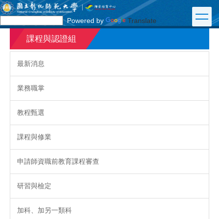
跳
到
Powered by
Translate
主
要
課程與認證組
內
容
最新消息
區
業務職掌
教程甄選
課程與修業
申請師資職前教育課程審查
研習與檢定
加科、加另一類科