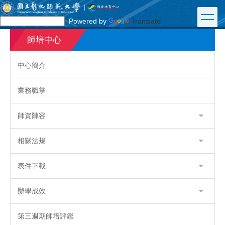
跳
到
Powered by
Translate
主
要
師培中心
內
容
中心簡介
區
業務職掌
師資陣容
相關法規
表件下載
辦學成效
第三週期師培評鑑