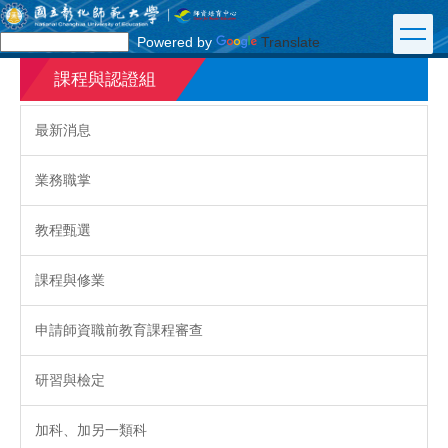
跳
到
Powered by
Translate
主
要
課程與認證組
內
容
最新消息
區
業務職掌
教程甄選
課程與修業
申請師資職前教育課程審查
研習與檢定
加科、加另一類科