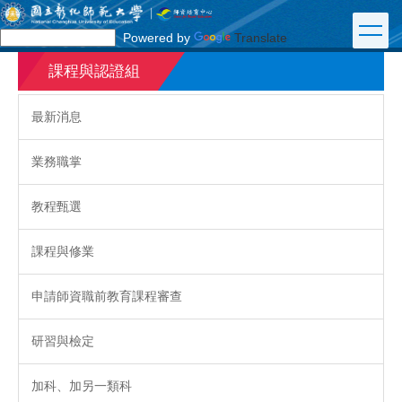
跳
到
Powered by
Translate
主
要
課程與認證組
內
容
最新消息
區
業務職掌
教程甄選
課程與修業
申請師資職前教育課程審查
研習與檢定
加科、加另一類科