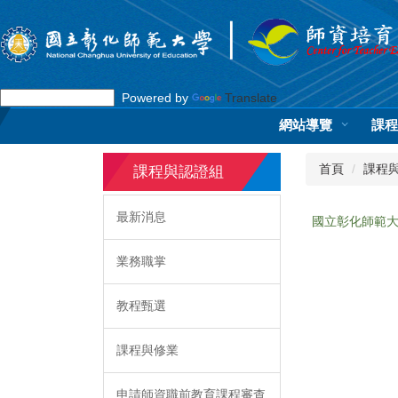
跳
到
主
要
內
Powered by
Translate
容
區
網站導覽
課程
首頁
課程
課程與認證組
最新消息
國立彰化師範
業務職掌
教程甄選
課程與修業
申請師資職前教育課程審查