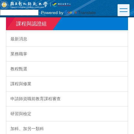
跳
到
Powered by
Translate
主
要
課程與認證組
內
容
最新消息
區
業務職掌
教程甄選
課程與修業
申請師資職前教育課程審查
研習與檢定
加科、加另一類科